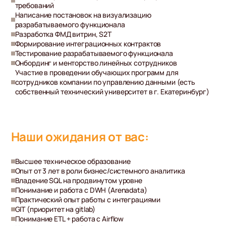
требований
Написание постановок на визуализацию
разрабатываемого функционала
Разработка ФМД витрин, S2T
Формирование интеграционных контрактов
Тестирование разрабатываемого функционала
Онбординг и менторство линейных сотрудников
Участие в проведении обучающих программ для
сотрудников компании по управлению данными (есть
собственный технический университет в г. Екатеринбург)
Наши ожидания от вас:
Высшее техническое образование
Опыт от 3 лет в роли бизнес/системного аналитика
Владение SQL на продвинутом уровне
Понимание и работа с DWH (Arenadata)
Практический опыт работы с интеграциями
GIT (приоритет на gitlab)
Понимание ETL + работа с Airflow