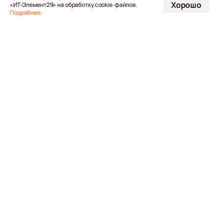
Хорошо
«ИТ-Элемент29» на обработку cookie-файлов.
Подробнее.
[ 001 ]
// Решения
Проектируем, внедряем и поддерживаем
технологические решения для
отраслевых задач
[ 01 ]
ИТ-инфраструктура
Проектируем, адаптируем и сопровождаем серверы, сети,
хранилища и другие компоненты под меняющиеся
потребности бизнеса.